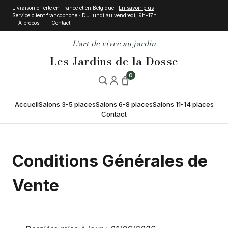
Livraison offerte en France et en Belgique ·
En savoir plus
Service client francophone · Du lundi au vendredi, 9h-17h
À propos
Contact
L'art de vivre au jardin
Les Jardins de la Dosse
0
Accueil
Salons 3-5 places
Salons 6-8 places
Salons 11-14 places
Contact
Conditions Générales de
Vente