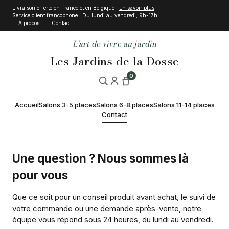
Livraison offerte en France et en Belgique ·
En savoir plus
Service client francophone · Du lundi au vendredi, 9h-17h
À propos
Contact
L'art de vivre au jardin
Les Jardins de la Dosse
0
Accueil
Salons 3-5 places
Salons 6-8 places
Salons 11-14 places
Contact
Une question ? Nous sommes là
pour vous
Que ce soit pour un conseil produit avant achat, le suivi de
votre commande ou une demande après-vente, notre
équipe vous répond sous 24 heures, du lundi au vendredi.