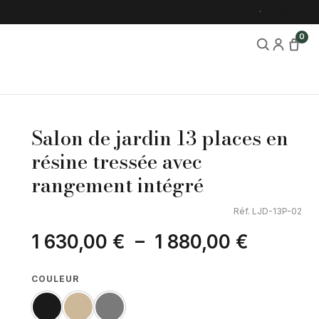
À propos
Contact
0
Salon de jardin 13 places en
résine tressée avec
rangement intégré
Réf. LJD-13P-02
1 630,00
€
–
1 880,00
€
COULEUR