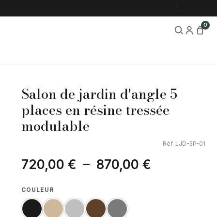
À propos
Contact
0
Salon de jardin d'angle 5
places en résine tressée
modulable
Réf. LJD-5P-01
720,00
€
–
870,00
€
COULEUR