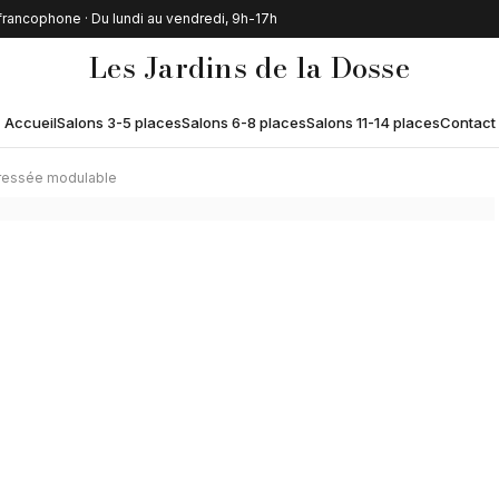
 francophone · Du lundi au vendredi, 9h-17h
Les Jardins de la Dosse
Accueil
Salons 3-5 places
Salons 6-8 places
Salons 11-14 places
Contact
 tressée modulable